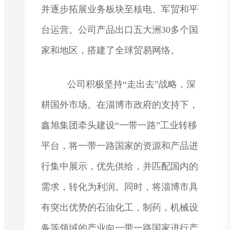
并逐步拓展业务板块至核电、军贸和平
台运营。公司产品出口五大洲30多个国
家和地区，搭建了全球贸易网络。
公司积极坚持“走出去”战略，深
耕国外市场。在淄博市政府的支持下，
鑫旭集团牵头建设“一带一路”工业转移
平台，将一带一路国家的资源和产品进
行集中展示，优先供给，并匹配国内的
需求，转化为利润。同时，将淄博市具
有突出优势的石油化工，制药，机械设
备等领域的产业向一带一路国家进行产