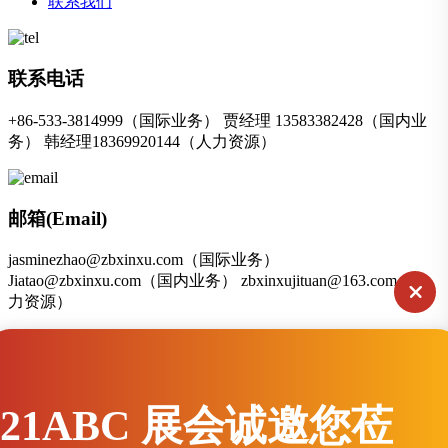
联系我们
联系电话
+86-533-3814999（国际业务） 贾经理 13583382428（国内业
务） 韩经理18369920144（人力资源）
邮箱(Email)
jasminezhao@zbxinxu.com（国际业务）
Jiatao@zbxinxu.com（国内业务） zbxinxujituan@163.com（人
力资源）
联系地址
21ABC 展会诚邀您莅
山东省淄博市张店区兴园路9号