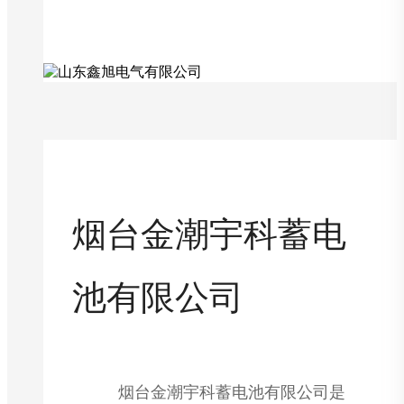
烟台金潮宇科蓄电
池有限公司
烟台金潮宇科蓄电池有限公司是