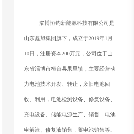
淄博恒钧新能源科技有限公司是
山东鑫旭集团旗下，成立于2019年1月
10日，注册资本200万元，公司位于山
东省淄博市桓台县果里镇，主要经营动
力电池技术开发、转让，废旧电池回
收、利用，电池检测设备、修复设备、
充电设备、储能电源生产、销售，电池
电解液、修复液销售，蓄电池销售等。