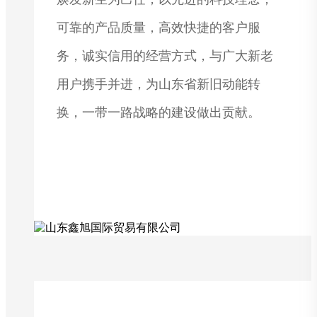
可靠的产品质量，高效快捷的客户服
务，诚实信用的经营方式，与广大新老
用户携手并进，为山东省新旧动能转
换，一带一路战略的建设做出贡献。