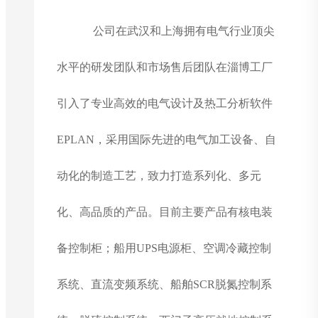
公司在武汉和上海拥有电气行业顶尖
水平的研发团队和市场售后团队在淄博工厂
引入了专业高效的电气设计及热工分析软件
EPLAN，采用国际先进的电气加工设备、自
动化的制造工艺，致力打造系列化、多元
化、高品质的产品。目前主要产品有核电装
备控制柜；船用UPS电源柜、空调冷藏控制
系统、直流变频系统、船舶SCR脱氮控制系