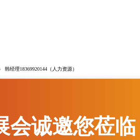
业务） 韩经理18369920144（人力资源）
m（国内业务） zbxinxujituan@163.com（人力资源）
 展会诚邀您莅临 