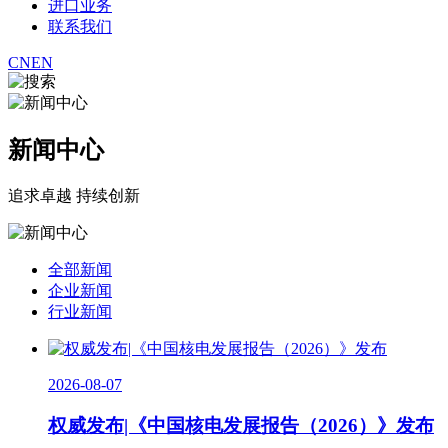
进口业务
联系我们
CN
EN
新闻中心
追求卓越 持续创新
全部新闻
企业新闻
行业新闻
2026-08-07
权威发布|《中国核电发展报告（2026）》发布