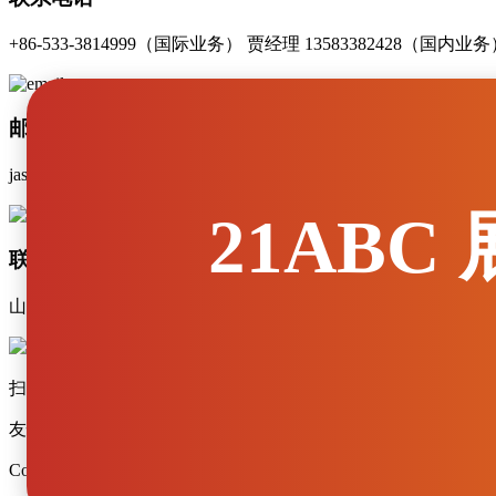
+86-533-3814999（国际业务） 贾经理 13583382428（国内
邮箱(Email)
jasminezhao@zbxinxu.com（国际业务） Jiatao@zbxinxu.co
21ABC
联系地址
山东省淄博市张店区兴园路9号
扫一扫联系
友情链接：
中国船舶集团有限公司
中国核工业集团有限公司
Copyright © 2026 山东鑫旭集团有限公司 版权所有.
鲁ICP备1202