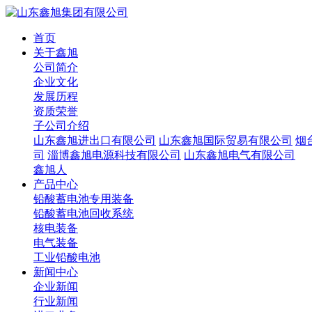
首页
关于鑫旭
公司简介
企业文化
发展历程
资质荣誉
子公司介绍
山东鑫旭进出口有限公司
山东鑫旭国际贸易有限公司
烟
司
淄博鑫旭电源科技有限公司
山东鑫旭电气有限公司
鑫旭人
产品中心
铅酸蓄电池专用装备
铅酸蓄电池回收系统
核电装备
电气装备
工业铅酸电池
新闻中心
企业新闻
行业新闻