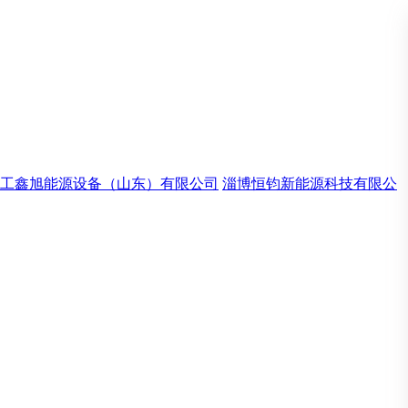
工鑫旭能源设备（山东）有限公司
淄博恒钧新能源科技有限公