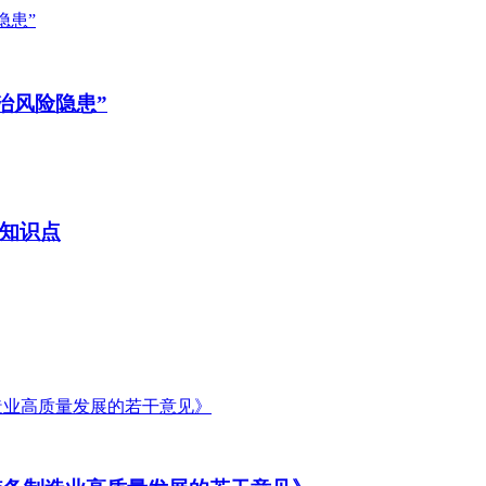
治风险隐患”
个知识点