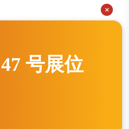
47 号展位