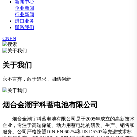
新闻中心
企业新闻
行业新闻
进口业务
联系我们
CN
EN
关于我们
永不言弃，敢于追求，团结创新
烟台金潮宇科蓄电池有限公司
烟台金潮宇科蓄电池有限公司是于2005年成立的高新技术
企业，专注于高端储能、动力用蓄电池的研发、生产、销售和
服务。公司严格按照DIN EN 60254和JIS D5303等先进技术标