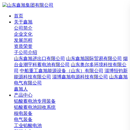
首页
关于鑫旭
公司简介
企业文化
发展历程
资质荣誉
子公司介绍
山东鑫旭进出口有限公司
山东鑫旭国际贸易有限公司
烟
台金潮宇科蓄电池有限公司
山东奥尔多环境科技有限公
司
中船重工鑫旭能源设备（山东）有限公司
淄博恒钧新
能源科技有限公司
淄博鑫旭电源科技有限公司
山东鑫旭
电气有限公司
鑫旭人
产品中心
铅酸蓄电池专用装备
铅酸蓄电池回收系统
核电装备
电气装备
工业铅酸电池