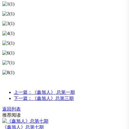
上一篇：《鑫旭人》 总第一期
下一篇：《鑫旭人》总第三期
返回列表
推荐阅读
《鑫旭人》总第七期