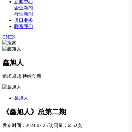
新闻中心
企业新闻
行业新闻
进口业务
联系我们
CN
EN
鑫旭人
追求卓越 持续创新
鑫旭人
《鑫旭人》总第二期
发布时间：2024-07-25
访问量：6552次